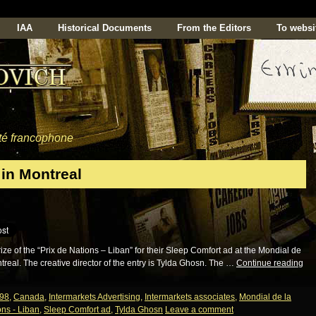
IAA
Historical Documents
From the Editors
To websi
ité francophone
in Montreal
e of the “Prix de Nations – Liban” for their Sleep Comfort ad at the Mondial de
treal. The creative director of the entry is Tylda Ghosn. The …
Continue reading
98
,
Canada
,
Intermarkets Advertising
,
Intermarkets associates
,
Mondial de la
ons - Liban
,
Sleep Comfort ad
,
Tylda Ghosn
Leave a comment