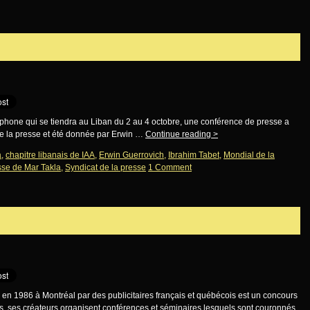
cophone qui se tiendra au Liban du 2 au 4 octobre, une conférence de presse a
de la presse et été donnée par Erwin …
Continue reading
>
a
,
chapitre libanais de IAA
,
Erwin Guerrovich
,
Ibrahim Tabet
,
Mondial de la
sse de Mar Takla
,
Syndicat de la presse
1 Comment
 en 1986 à Montréal par des publicitaires français et québécois est un concours
ans, ses créateurs organisent conférences et séminaires lesquels sont couronnés