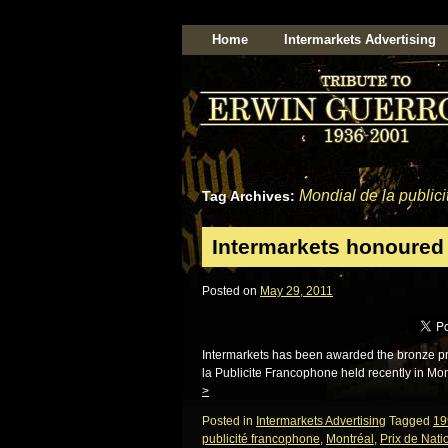
Home
Intermarkets Advertising
Mondial de la public
Tag Archives:
Intermarkets honoured 
Posted on
May 29, 2011
Intermarkets has been awarded the bronze priz
la Publicite Francophone held recently in Mon
>
Posted in
Intermarkets Advertising
Tagged
19
publicité francophone
,
Montréal
,
Prix de Nati