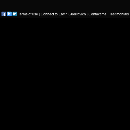
Terms of use
|
Connect to Erwin Guerrovich
|
Contact me
|
Testimonials