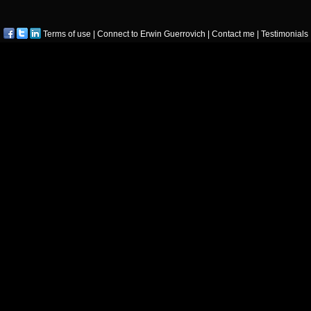
Terms of use
|
Connect to Erwin Guerrovich
|
Contact me
|
Testimonials