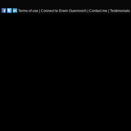
Terms of use
|
Connect to Erwin Guerrovich
|
Contact me
|
Testimonials