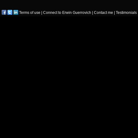
Terms of use
|
Connect to Erwin Guerrovich
|
Contact me
|
Testimonials