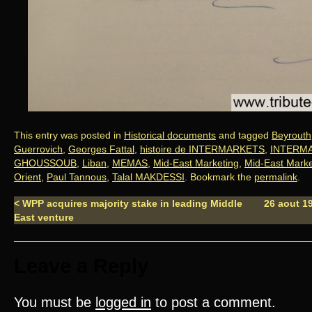
This entry was posted in
Historical documents
and tagged
Beyrouth
Guerrovich
,
Georges Fattal
,
histoire de INTERMARKETS
,
INTERM
GHOUSSOUB
,
Liban
,
MEMAS
,
Mid-East Marketing
,
Mid-East Marke
Orient
,
Paul Tannous
,
Talal MAKDESSI
. Bookmark the
permalink
.
<
WPP acquires majority stake in leading Middle
26 aout 
East venture
Leave a Reply
You must be
logged in
to post a comment.