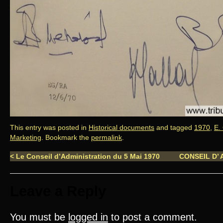
This entry was posted in
Historical documents
and tagged
1970
,
E.
Marketing
. Bookmark the
permalink
.
<
Le Conseil d’Administration du 5 Mai 1970
CONSEIL D’ 
Leave a Reply
You must be
logged in
to post a comment.