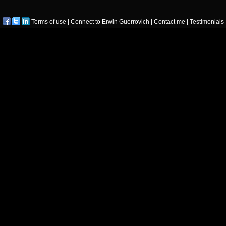
Terms of use
|
Connect to Erwin Guerrovich
|
Contact me
|
Testimonials