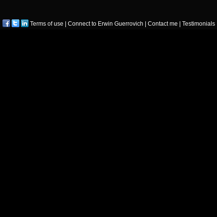
Terms of use
|
Connect to Erwin Guerrovich
|
Contact me
|
Testimonials