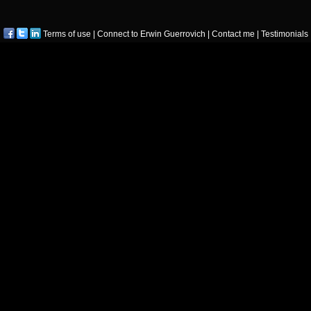
Terms of use
|
Connect to Erwin Guerrovich
|
Contact me
|
Testimonials