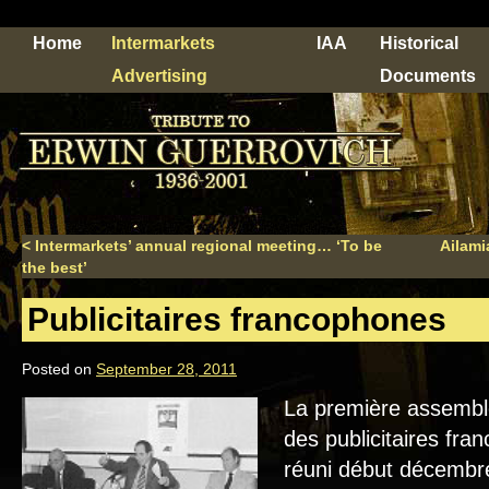
Home
Intermarkets
IAA
Historical
Advertising
Documents
<
Intermarkets’ annual regional meeting… ‘To be
Ailami
the best’
Publicitaires francophones
Posted on
September 28, 2011
La première assemblé
des publicitaires fr
réuni début décembre