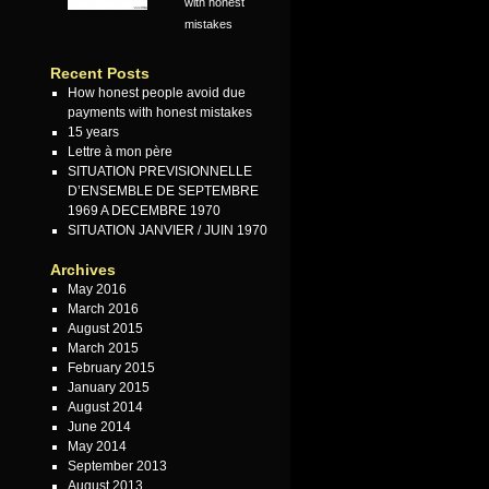
with honest
mistakes
Recent Posts
How honest people avoid due
payments with honest mistakes
15 years
Lettre à mon père
SITUATION PREVISIONNELLE
D’ENSEMBLE DE SEPTEMBRE
1969 A DECEMBRE 1970
SITUATION JANVIER / JUIN 1970
Archives
May 2016
March 2016
August 2015
March 2015
February 2015
January 2015
August 2014
June 2014
May 2014
September 2013
August 2013