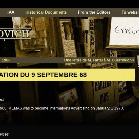
IAA
Historical Documents
From the Editors
To websi
 1968
Une lettre de M. Fattal à M. Guerrovich
>
ATION DU 9 SEPTEMBRE 68
68. MEMAS was to become Intermarkets Advertising on January, 1 1970.
rvices