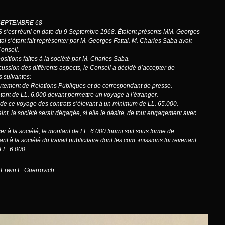
SEPTEMBRE 68
 s’est réuni en date du 9 Septembre 1968. Étaient présents MM. Georges
ttal s’étant fait représenter par M. Georges Fattal. M. Charles Saba avait
Conseil.
ositions faites à la société par M. Charles Saba.
cussion des différents aspects, le Conseil a décidé d’accepter de
s suivantes:
partement de Relations Publiques et de correspondant de presse.
tant de LL. 6.000 devant permettre un voyage à l’étranger.
 de ce voyage des contrats s’élevant à un minimum de LL. 65.000.
int, la société serait dégagée, si elle le désire, de tout engagement avec
r à la société, le montant de LL. 6.000 fourni soit sous forme de
t à la société du travail publicitaire dont les com¬missions lui revenant
 LL. 6.000.
 Erwin L. Guerrovich