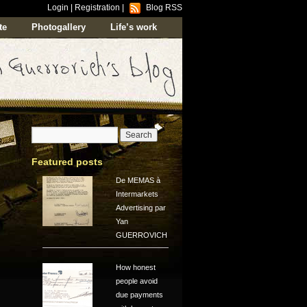
Login
|
Registration
|
Blog RSS
te
Photogallery
Life’s work
Featured posts
De MEMAS à
Intermarkets
Advertising par
Yan
GUERROVICH
How honest
people avoid
due payments