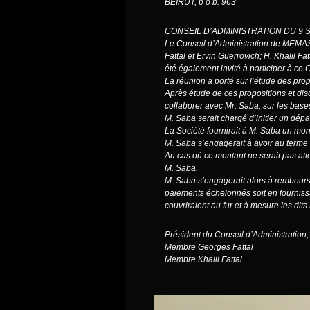
BEIRUT, p o b. 963
CONSEIL D’ADMINISTRATION DU 9 
Le Conseil d’Administration de MEMAS
Fattal et Ervin Guerrovich; H. Khalil Fa
été également invité à participer à ce 
La réunion a porté sur l’étude des prop
Après étude de ces propositions et dis
collaborer avec Mr. Saba, sur les base
M. Saba serait chargé d’initier un dé
La Société fournirait à M. Saba un mon
M. Saba s’engagerait à avoir au terme
Au cas où ce montant ne serait pas atte
M. Saba.
M. Saba s’engagerait alors à rembourse
paiements échelonnés soit en fournissan
couvriraient au fur et à mesure les dits
Président du Conseil d’Administration,
Membre Georges Fattal
Membre Khalil Fattal