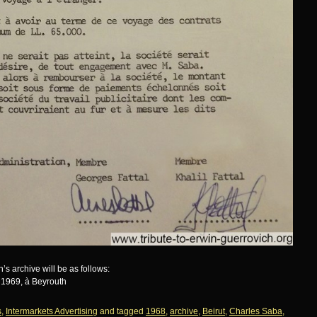
s archive will be as follows:
in 1969, à Beyrouth
s
,
Intermarkets Advertising
and tagged
1968
,
archive
,
Beirut
,
Charles Saba
,